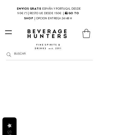
ENVIOS GRATIS
ESPAÑA Y PORTUGAL DESDE
| 🛍
GO TO
90€ (*) | RESTO UE DESDE 150€
SHOP
|
OPCION ENTREGA 24/48 H
FINE SPIRITS &
DRINKS
​
est. 2011