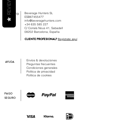
REVIEWS
Beverage Hunters SL
CONTACTO
ESB67455477
info@beveragehunters.com
+34 635 585 227
C/ Corrals Nous 41, Sabadell
08202 Barcelona, España
CLIENTE PROFESIONAL?
Regístrate aquí
Envíos & devoluciones
AYUDA
Preguntas frecuentes
Condiciones generales
Politica de privacidad
Politica de cookies
PAGO
SEGURO