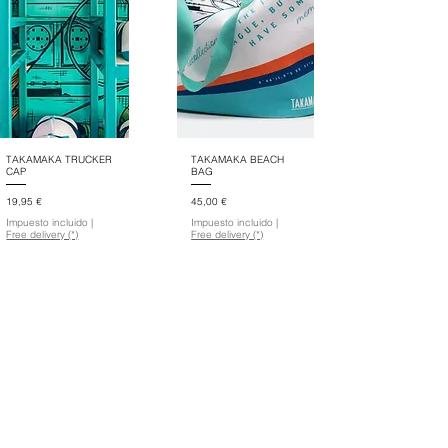
TAKAMAKA TRUCKER
TAKAMAKA BEACH
CAP
BAG
Precio
Precio
19,95 €
45,00 €
Impuesto incluido
|
Impuesto incluido
|
Free delivery (*)
Free delivery (*)