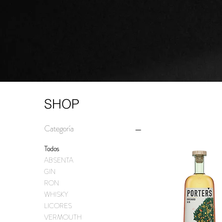
SHOP
Categoría
Todos
ABSENTA
GIN
RON
WHISKY
LICORES
VERMOUTH