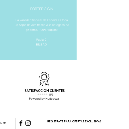
PORTER'S GIN
La variedad tropical de Porter's es todo
un soplo de aire fresco a la categoría de
ginebras. 100% tropical!
Paula C.
BILBAO
SATISFACCION CLIENTES
⭐️⭐️⭐️⭐️⭐️ 5/5
Powered by Kudobuzz
REGISTRATE PARA OFERTAS EXCLUSIVAS
ENOS