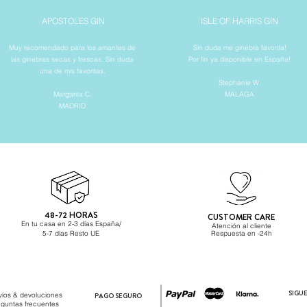
APOSTOLES GIN
ISLE OF HARRIS GIN
Muy recomendado para los amantes de
Sin duda me ginebra favorita!
las ginebras secas y frescas. Sin duda
Por fin ya disponible en España!
una de mis favoritas.
Stephanie W.
Margarita C.
MALAGA
MADRID
48-72 HORAS
CUSTOMER CARE
En tu casa en 2-3 días España/
Atención al cliente
5-7 días Resto UE
Respuesta
en -24h
SIGU
víos & devoluciones
PAGO SEGURO
eguntas frecuentes