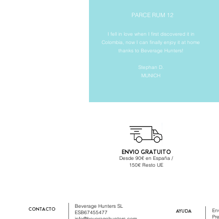
PARCE RUM 12
I fell in love when I first discovered it in
Colombia, now I can finally enjoy it at home
thanks to Beverage Hunters!
Stephan D.
MUNICH
ENVIO GRATUITO
Desde 90€ en España /
150€ Resto UE
Beverage Hunters SL
CONTACTO
AYUDA
En
ESB67455477
Pr
info@beveragehunters.com