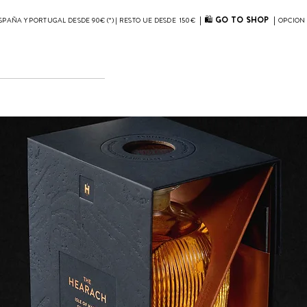
| 🛍
GO TO SHOP
|
SPAÑA Y PORTUGAL DESDE 90€ (*) | RESTO UE DESDE 150€
OPCION 