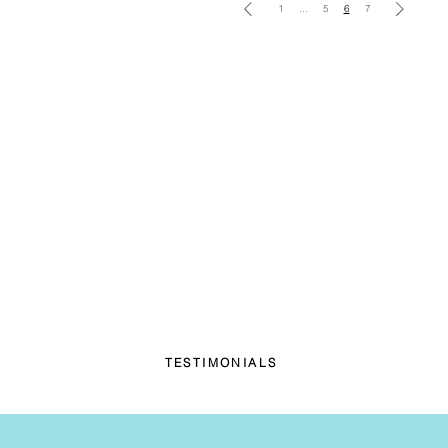
1
...
5
6
7
TESTIMONIALS