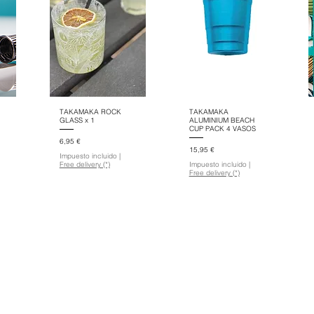
TAKAMAKA ROCK
TAKAMAKA
GLASS x 1
ALUMINIUM BEACH
CUP PACK 4 VASOS
Precio
6,95 €
Precio
15,95 €
Impuesto incluido
|
Free delivery (*)
Impuesto incluido
|
Free delivery (*)