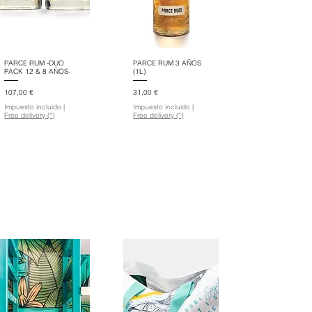
PARCE RUM -DUO
PARCE RUM 3 AÑOS
PACK 12 & 8 AÑOS-
(1L)
Precio
Precio
107,00 €
31,00 €
Impuesto incluido
|
Impuesto incluido
|
Free delivery (*)
Free delivery (*)