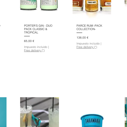
D
PORTER'S GIN - DUO
PARCE RUM -PACK
PACK CLASSIC &
COLLECTION-
TROPICAL
Precio
138,00 €
Precio
65,00 €
Impuesto incluido
|
Impuesto incluido
|
Free delivery (*)
Free delivery (*)