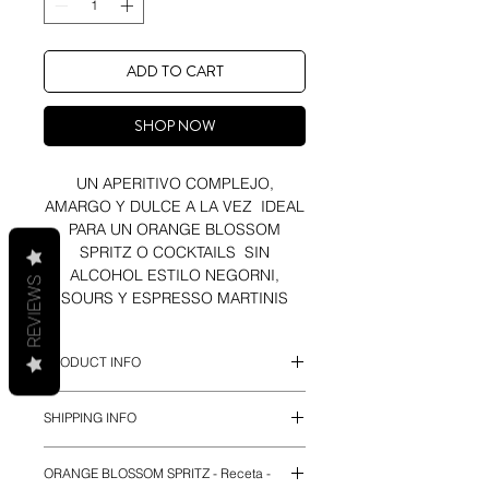
ADD TO CART
SHOP NOW
UN APERITIVO COMPLEJO,
AMARGO Y DULCE A LA VEZ IDEAL
PARA UN ORANGE BLOSSOM
SPRITZ O COCKTAILS SIN
ALCOHOL ESTILO NEGORNI,
REVIEWS
SOURS Y ESPRESSO MARTINIS
PRODUCT INFO
Everleaf Forest es un aperitivo sin
SHIPPING INFO
alcohol elaborado con algunas de
las plantas más maravillosas del
Envíos España (Península y
mundo, como el Azafrán, la Vainilla
ORANGE BLOSSOM SPRITZ - Receta -
Baleares) 2-3 días hábiles.