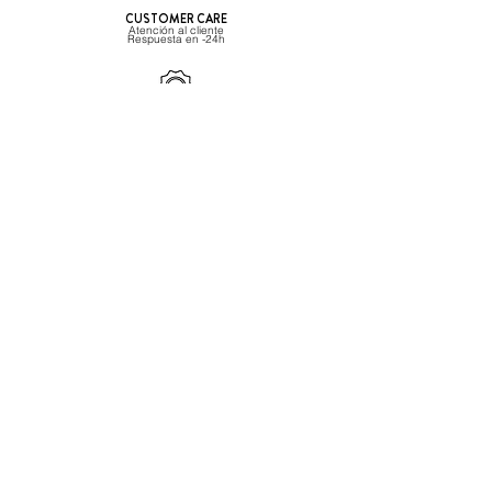
CUSTOMER CARE
Atención al cliente
Respuesta
en -24h
SATISFACCION CLIENTES
⭐️⭐️⭐️⭐️⭐️ 5/5
Powered by Kudobuzz
Beverage Hunters SL
CONTACTO
ESB67455477
info@beveragehunters.com
+34 635 585 227
C/ Corrals Nous 41, Sabadell
08202 Barcelona, España
CLIENTE PROFESIONAL?
Regístrate aquí
Envíos & devoluciones
AYUDA
Preguntas frecuentes
Condiciones generales