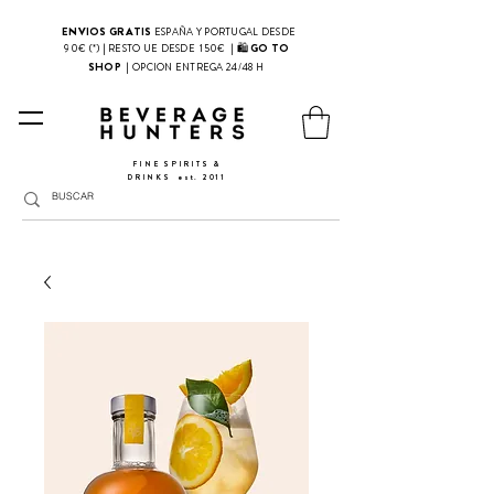
ENVIOS GRATIS
ESPAÑA Y PORTUGAL DESDE
| 🛍
GO TO
90€ (*) | RESTO UE DESDE 150€
SHOP
|
OPCION ENTREGA 24/48 H
FINE SPIRITS &
DRINKS
​
est. 2011