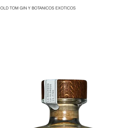
Unicamente un toque
 OLD TOM GIN Y BOTANICOS EXOTICOS
una perfectamente b
Tom.
​Botánicos principal
Té blanco | Raíz de Fl
Piel de Naranja | Raí
Almendras | Cilantro 
​Hecha 100% de trigo 
Recomendamos tomar 
de fruta de la pasión
Escocia | 40º | 700m