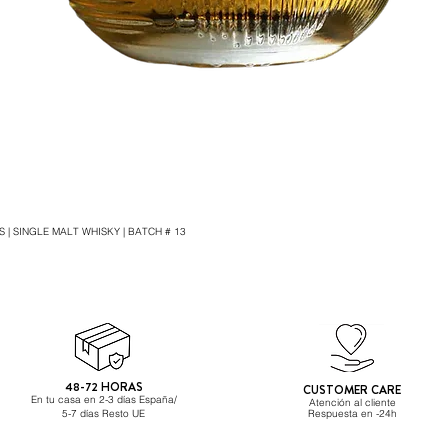
 | SINGLE MALT WHISKY | BATCH # 13
Vista rápida
48-72 HORAS
CUSTOMER CARE
En tu casa en 2-3 días España/
Atención al cliente
5-7 días Resto UE
Respuesta
en -24h