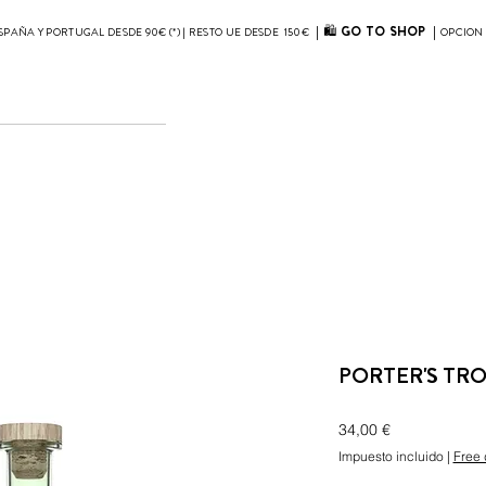
| 🛍
GO TO SHOP
|
SPAÑA Y PORTUGAL DESDE 90€ (*) | RESTO UE DESDE 150€
OPCION 
PORTER'S TR
Precio
34,00 €
Impuesto incluido
|
Free 