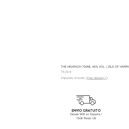
THE HEARACH 700ML 46% VOL. | ISLE OF HARRIS
Precio
75,00 €
Impuesto incluido
|
Free delivery (*)
ENVIO GRATUITO
Desde 90€ en España /
150€ Resto UE