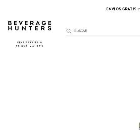
ENVIOS GRATIS
E
FINE SPIRITS &
DRINKS
​
est. 2011