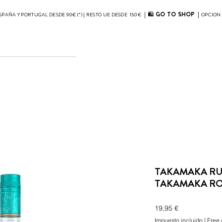
| 🛍
GO TO SHOP
|
SPAÑA Y PORTUGAL DESDE 90€ (*) | RESTO UE DESDE 150€
OPCION 
TAKAMAKA RU
TAKAMAKA RO
Precio
19,95 €
Impuesto incluido
|
Free 