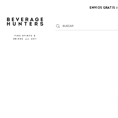
ENVIOS GRATIS
E
FINE SPIRITS &
DRINKS
​
est. 2011