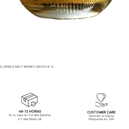
 | SINGLE MALT WHISKY | BATCH # 13
Vista rápida
48-72 HORAS
CUSTOMER CARE
En tu casa en 2-3 días España/
Atención al cliente
5-7 días Resto UE
Respuesta
en -24h