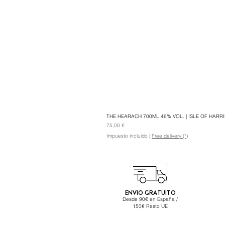
THE HEARACH 700ML 46% VOL. | ISLE OF HARRIS
Precio
75,00 €
Impuesto incluido
|
Free delivery (*)
ENVIO GRATUITO
Desde 90€ en España /
150€ Resto UE