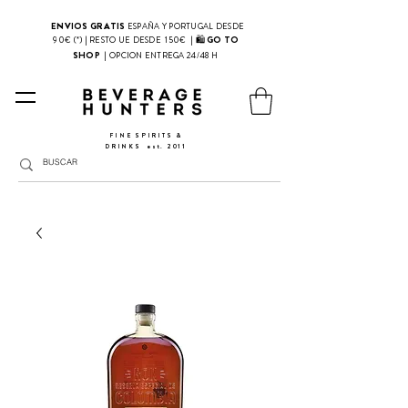
ENVIOS GRATIS
ESPAÑA Y PORTUGAL DESDE
| 🛍
GO TO
90€ (*) | RESTO UE DESDE 150€
SHOP
|
OPCION ENTREGA 24/48 H
FINE SPIRITS &
DRINKS
​
est. 2011