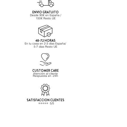
ENVIO GRATUITO
Desde 90€ en España /
150€ Resto UE
48-72 HORAS
En tu casa en 2-3 días España/
5-7 días Resto UE
CUSTOMER CARE
Atención al cliente
Respuesta
en -24h
SATISFACCION CLIENTES
⭐️⭐️⭐️⭐️⭐️ 5/5
Powered by Kudobuzz