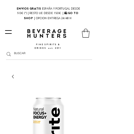
ENVIOS GRATIS
ESPAÑA Y PORTUGAL DESDE
| 🛍
GO TO
90€ (*) | RESTO UE DESDE 150€
SHOP
|
OPCION ENTREGA 24/48 H
FINE SPIRITS &
DRINKS
​
est. 2011