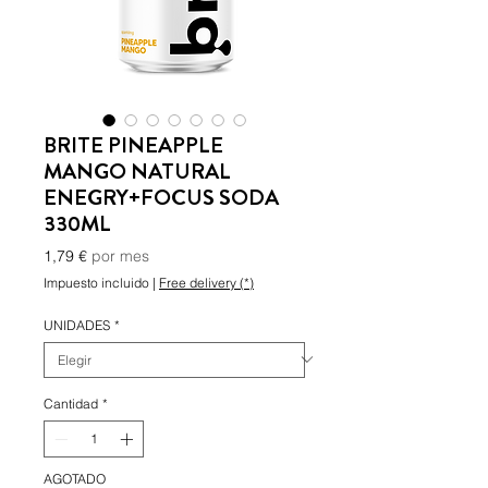
BRITE PINEAPPLE
MANGO NATURAL
ENEGRY+FOCUS SODA
330ML
Precio
1,79 €
por mes
Impuesto incluido
|
Free delivery (*)
UNIDADES
*
Cantidad
*
AGOTADO