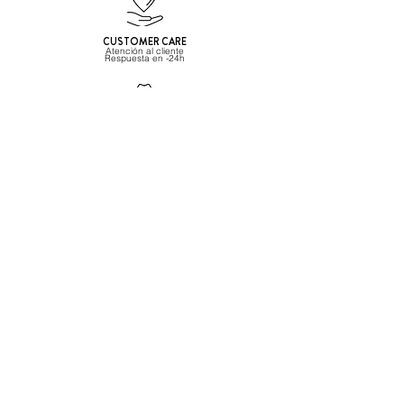
CUSTOMER CARE
Atención al cliente
Respuesta
en -24h
SATISFACCION CLIENTES
⭐️⭐️⭐️⭐️⭐️ 5/5
Powered by Kudobuzz
Beverage Hunters SL
CONTACTO
ESB67455477
info@beveragehunters.com
+34 635 585 227
C/ Corrals Nous 41, Sabadell
08202 Barcelona, España
CLIENTE PROFESIONAL?
Regístrate aquí